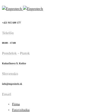
+421 915 600 177
Telefón
08:00 - 17:00
Pondelok - Piatok
Kukučínova 9, Košice
Slovensko
info@enprotech.sk
Email
Firma
Fotovoltaika