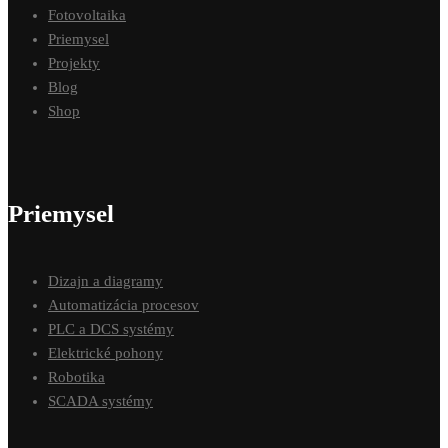
Fotovoltaika
Priemysel
Projekty
Blog
Shop
Priemysel
Dizajn a diagramy
Automatizácia procesov
PLC a DCS systémy
Elektrické pohony
Robotika
SCADA systémy