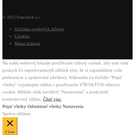
© 2022 Enprotech a.s
Ochrana osobných údajov
Cookies
Mapa stránok
Na našej webovej lokalite používame súbory cookie, aby sme vám
poskytli čo najrelevantnejší zážitok tým, že si zapamätáme vaše
preferencie a opakované návštevy. Kliknutím na tlačidlo "Prijať
všetky" vyjadrujete súhlas s používaním VŠETKÝCH súborov
cookie. Môžete však navštíviť "Nastavenia" a poskytnúť
kontrolovaný súhlas.
Čítať viac
Prijať všetky
Odmietnuť všetky
Nastavenia
Správa súhlasu
Close