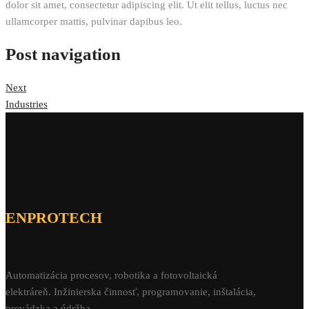
dolor sit amet, consectetur adipiscing elit. Ut elit tellus, luctus nec
ullamcorper mattis, pulvinar dapibus leo.
Post navigation
Next
Industries
ENPROTECH
Automatizácia procesov, robotika a fotovoltaická
elektráreň. Inžinierska činnosť, programovanie, inštalácia,
prevádzka a údržba.