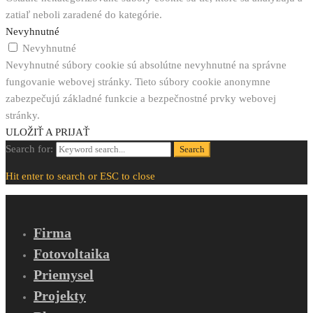
zatiaľ neboli zaradené do kategórie.
Nevyhnutné
Nevyhnutné
Nevyhnutné súbory cookie sú absolútne nevyhnutné na správne
fungovanie webovej stránky. Tieto súbory cookie anonymne
zabezpečujú základné funkcie a bezpečnostné prvky webovej
stránky.
ULOŽIŤ A PRIJAŤ
Search for:
Search
Hit enter to search or ESC to close
Firma
Fotovoltaika
Priemysel
Projekty