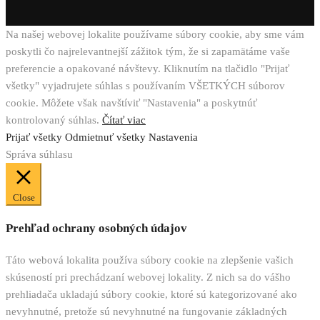
Na našej webovej lokalite používame súbory cookie, aby sme vám
poskytli čo najrelevantnejší zážitok tým, že si zapamätáme vaše
preferencie a opakované návštevy. Kliknutím na tlačidlo "Prijať
všetky" vyjadrujete súhlas s používaním VŠETKÝCH súborov
cookie. Môžete však navštíviť "Nastavenia" a poskytnúť
kontrolovaný súhlas.
Čítať viac
Prijať všetky
Odmietnuť všetky
Nastavenia
Správa súhlasu
Close
Prehľad ochrany osobných údajov
Táto webová lokalita používa súbory cookie na zlepšenie vašich
skúseností pri prechádzaní webovej lokality. Z nich sa do vášho
prehliadača ukladajú súbory cookie, ktoré sú kategorizované ako
nevyhnutné, pretože sú nevyhnutné na fungovanie základných