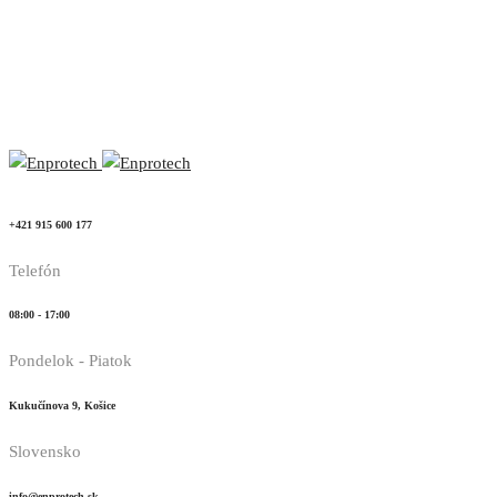
+421 915 600 177
Telefón
08:00 - 17:00
Pondelok - Piatok
Kukučínova 9, Košice
Slovensko
info@enprotech.sk