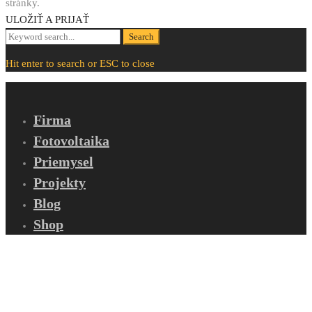
stránky.
ULOŽIŤ A PRIJAŤ
Search
Search
for:
Hit enter to search or ESC to close
Firma
Fotovoltaika
Priemysel
Projekty
Blog
Shop