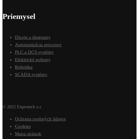
Priemysel
Dizajn a diagramy
Automatizácia procesov
PLC a DCS systémy
Elektrické pohony
Robotika
SCADA systémy
© 2022 Enprotech a.s
Ochrana osobných údajov
Cookies
Mapa stránok