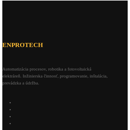
ENPROTECH
Automatizácia procesov, robotika a fotovoltaická
elektráreň. Inžinierska činnosť, programovanie, inštalácia,
prevádzka a údržba.