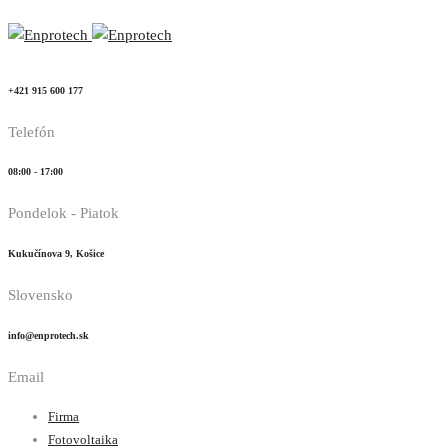
+421 915 600 177
Telefón
08:00 - 17:00
Pondelok - Piatok
Kukučínova 9, Košice
Slovensko
info@enprotech.sk
Email
Firma
Fotovoltaika