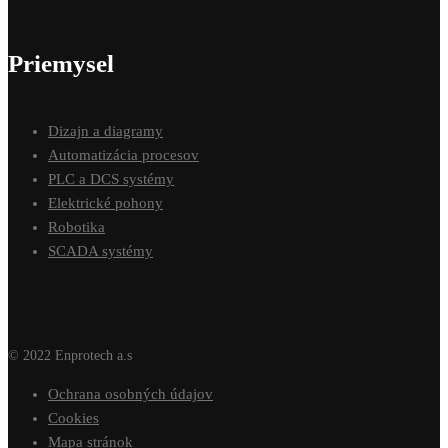
Priemysel
Dizajn a diagramy
Automatizácia procesov
PLC a DCS systémy
Elektrické pohony
Robotika
SCADA systémy
© 2022 Enprotech a.s
Ochrana osobných údajov
Cookies
Mapa stránok