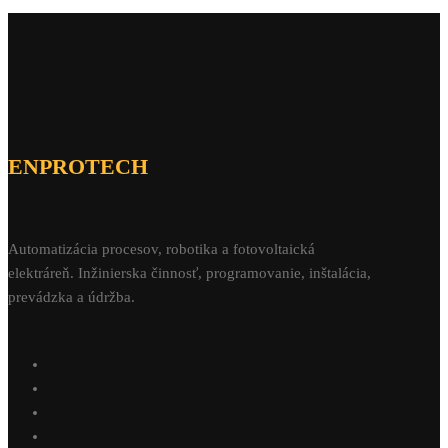
ENPROTECH
Automatizácia procesov, robotika a fotovoltaická
elektráreň. Inžinierska činnosť, programovanie, inštalácia,
prevádzka a údržba.