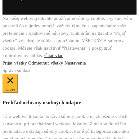
Na našej webovej lokalite používame súbory cookie, aby sme vám
poskytli čo najrelevantnejší zážitok tým, že si zapamätáme vaše
preferencie a opakované návštevy. Kliknutím na tlačidlo "Prijať
všetky" vyjadrujete súhlas s používaním VŠETKÝCH súborov
cookie. Môžete však navštíviť "Nastavenia" a poskytnúť
kontrolovaný súhlas.
Čítať viac
Prijať všetky
Odmietnuť všetky
Nastavenia
Správa súhlasu
Close
Prehľad ochrany osobných údajov
Táto webová lokalita používa súbory cookie na zlepšenie vašich
skúseností pri prechádzaní webovej lokality. Z nich sa do vášho
prehliadača ukladajú súbory cookie, ktoré sú kategorizované ako
nevyhnutné, pretože sú nevyhnutné na fungovanie základných