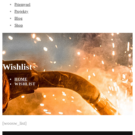
Priemysel
Projekty
Blog
Shop
Wishlist
HOME
WISHLIST
[woosw_list]