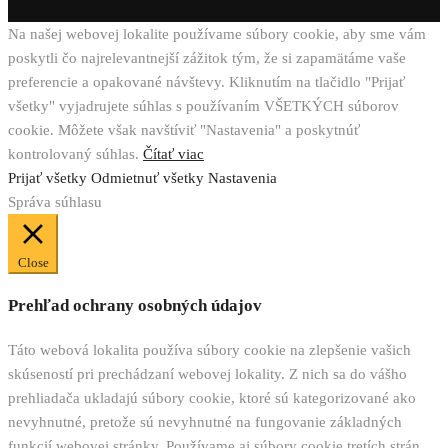
Na našej webovej lokalite používame súbory cookie, aby sme vám
poskytli čo najrelevantnejší zážitok tým, že si zapamätáme vaše
preferencie a opakované návštevy. Kliknutím na tlačidlo "Prijať
všetky" vyjadrujete súhlas s používaním VŠETKÝCH súborov
cookie. Môžete však navštíviť "Nastavenia" a poskytnúť
kontrolovaný súhlas.
Čítať viac
Prijať všetky
Odmietnuť všetky
Nastavenia
Správa súhlasu
Close
Prehľad ochrany osobných údajov
Táto webová lokalita používa súbory cookie na zlepšenie vašich
skúseností pri prechádzaní webovej lokality. Z nich sa do vášho
prehliadača ukladajú súbory cookie, ktoré sú kategorizované ako
nevyhnutné, pretože sú nevyhnutné na fungovanie základných
funkcií webovej stránky. Používame aj súbory cookie tretích strán,