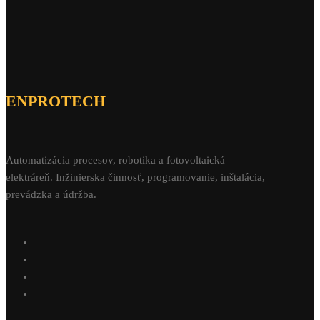
ENPROTECH
Automatizácia procesov, robotika a fotovoltaická
elektráreň. Inžinierska činnosť, programovanie, inštalácia,
prevádzka a údržba.