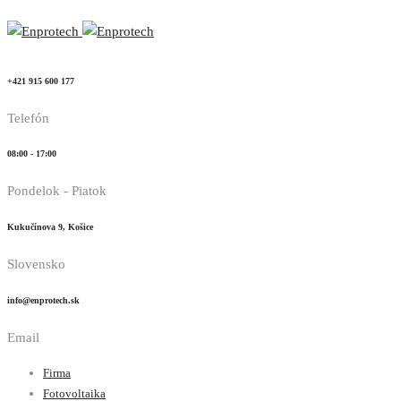
+421 915 600 177
Telefón
08:00 - 17:00
Pondelok - Piatok
Kukučínova 9, Košice
Slovensko
info@enprotech.sk
Email
Firma
Fotovoltaika