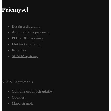
Priemysel
Dizajn a diagramy
Automatizácia procesov
PLC a DCS systémy
Elektrické pohony
Robotika
SCADA systémy
© 2022 Enprotech a.s
Ochrana osobných údajov
Cookies
Mapa stránok